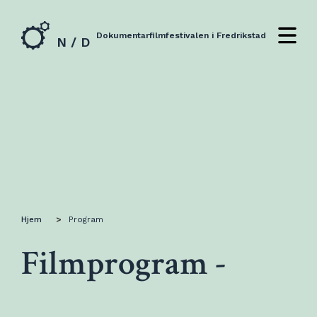
Dokumentarfilmfestivalen i Fredrikstad
N / D
Hjem
>
Program
Filmprogram -