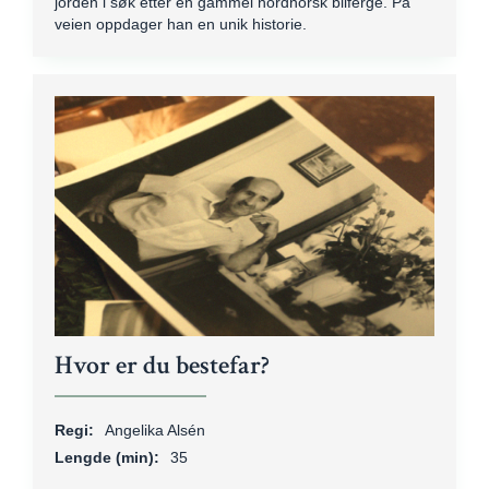
jorden i søk etter en gammel nordnorsk bilferge. På
veien oppdager han en unik historie.
Hvor er du bestefar?
Regi:
Angelika Alsén
Lengde (min):
35