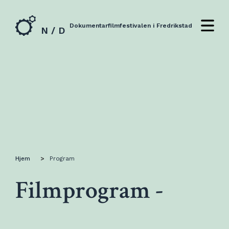
Dokumentarfilmfestivalen i Fredrikstad
N / D
Hjem
>
Program
Filmprogram -