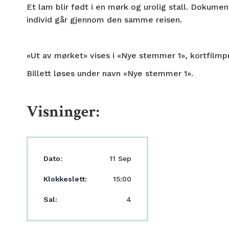
Et lam blir født i en mørk og urolig stall. Dokume
individ går gjennom den samme reisen.
«Ut av mørket» vises i «Nye stemmer 1», kortfilm
Billett løses under navn «Nye stemmer 1».
Visninger:
Dato:
11 Sep
Klokkeslett:
15:00
Sal:
4