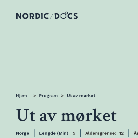
Hjem
>
Program
>
Ut av mørket
Ut av mørket
Norge
Lengde (Min):
5
Aldersgrense:
12
År