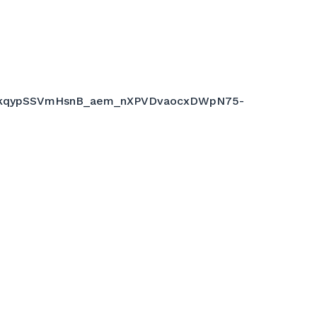
PkqypSSVmHsnB_aem_nXPVDvaocxDWpN75-