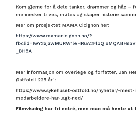
Kom gjerne for å dele tanker, drømmer og håp – fo
mennesker trives, møtes og skaper historie samm
Mer om prosjektet MAMA Cicignon her:
https://www.mamacicignon.no/?
fbclid=IwY2xjawMURW1leHRuA2FlbQIxMQABHs
_BH5A
Mer informasjon om overlege og forfatter, Jan Hen
Østfold i 225 år":
https://www.sykehuset-ostfold.no/nyheter/-mest
medarbeidere-har-lagt-ned/
Filmvisning har fri entré, men man må hente ut fri