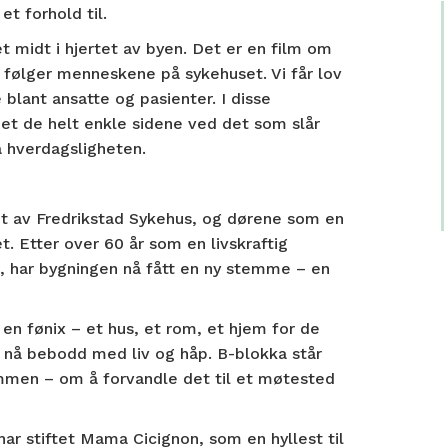
et forhold til.
 midt i hjertet av byen. Det er en film om
i følger menneskene på sykehuset. Vi får lov
 blant ansatte og pasienter. I disse
t de helt enkle sidene ved det som slår
å hverdagsligheten.
t ut av Fredrikstad Sykehus, og dørene som en
t. Etter over 60 år som en livskraftig
, har bygningen nå fått en ny stemme – en
en fønix – et hus, et rom, et hjem for de
 nå bebodd med liv og håp. B-blokka står
rømmen – om å forvandle det til et møtested
har stiftet Mama Cicignon, som en hyllest til