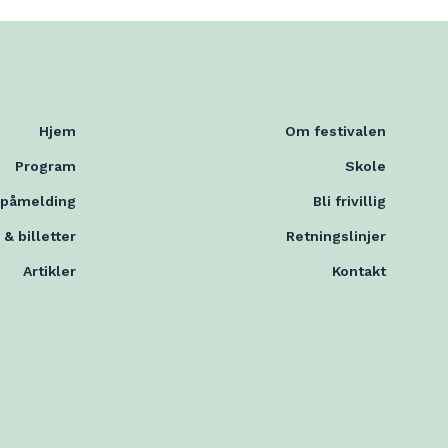
Hjem
Om festivalen
Program
Skole
mpåmelding
Bli frivillig
 & billetter
Retningslinjer
Artikler
Kontakt