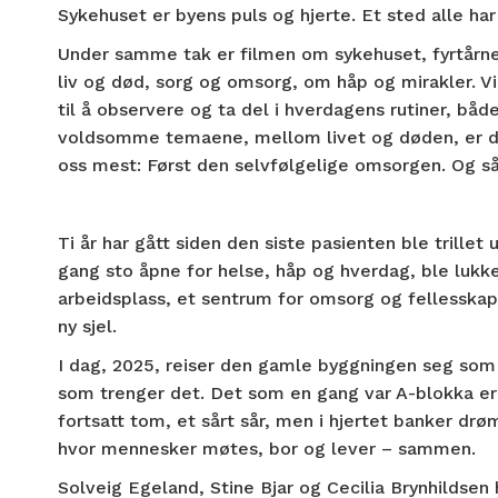
Sykehuset er byens puls og hjerte. Et sted alle har 
Under samme tak er filmen om sykehuset, fyrtårnet
liv og død, sorg og omsorg, om håp og mirakler. V
til å observere og ta del i hverdagens rutiner, både
voldsomme temaene, mellom livet og døden, er de
oss mest: Først den selvfølgelige omsorgen. Og s
Ti år har gått siden den siste pasienten ble trille
gang sto åpne for helse, håp og hverdag, ble lukke
arbeidsplass, et sentrum for omsorg og fellesskap
ny sjel.
I dag, 2025, reiser den gamle byggningen seg som 
som trenger det. Det som en gang var A-blokka er
fortsatt tom, et sårt sår, men i hjertet banker d
hvor mennesker møtes, bor og lever – sammen.
Solveig Egeland, Stine Bjar og Cecilia Brynhildsen 