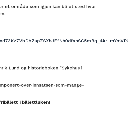
r et område som igjen kan bli et sted hvor
en.
5Vnd73Kz7VbDbZupZSXhJEfNh0dfxhSC5mBq_4krLmYmV
rik Lund og historieboken "Sykehus i
-imponert-over-innsatsen-som-mange-
billett i billettluken!