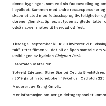
denne bygningen, som ved sin fødeavdeling og o
i bybildet. Sammen med andre ressurspersoner og in
skape et sted med fellesskap og liv, leiligheter o
dørene igjen skal åpnes, at lyden av glede, latter 
også naboer møtes til hverdag og fest.
Tirsdag 9. september kl. 18:30 inviterer vi til vi
tak”. Etter filmen vil det bli en åpen samtale om 
utviklingen av bydelen
Cicignon Park
.
I samtalen møter du:
Solveig Egeland, Stine Bjar og Cecilia Brynhildsen
i 2019 ga ut historieboken "Sykehus i Østfold i 225 
Moderert av Erling Omvik.
Mer informasjon om øvrige deltagerpanelet komme