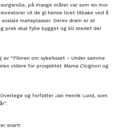
msorgsrolle, på mange måter var som en mor
vestorer vil de gi henne livet tilbake ved å
g sosiale møteplasser. Deres drøm er at
og prek skal fylle bygget og bli stedet der
sning av “Filmen om sykehuset – Under samme
veien videre for prosjektet
Mama Cicignon
og
. Overlege og forfatter Jan Henrik Lund, som
år".
r snart!