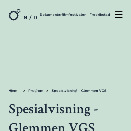
Dokumentarfilmfestivalen i Fredrikstad
N / D
Hjem
>
Program
>
Spesialvisning - Glemmen VGS
Spesialvisning -
Glemmen VGS