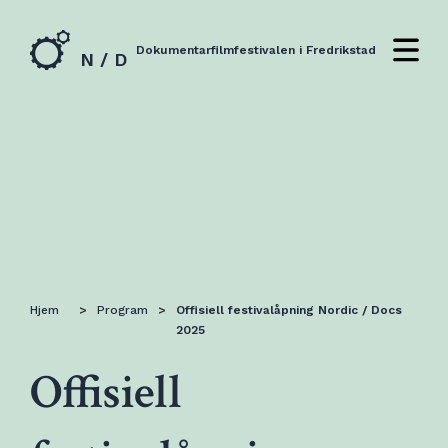
Dokumentarfilmfestivalen i Fredrikstad
N / D
Hjem
>
Program
>
Offisiell festivalåpning Nordic / Docs
2025
Offisiell