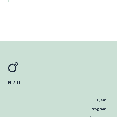
N / D
Hjem
Program