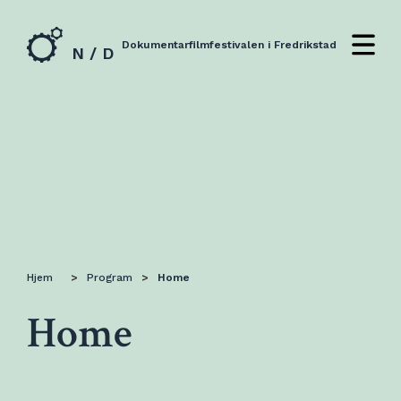
Dokumentarfilmfestivalen i Fredrikstad
N / D
Hjem
>
Program
>
Home
Home