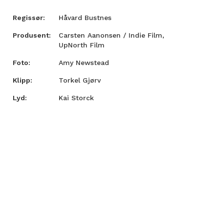
Regissør:
Håvard Bustnes
Produsent:
Carsten Aanonsen / Indie Film,
UpNorth Film
Foto:
Amy Newstead
Klipp:
Torkel Gjørv
Lyd:
Kai Storck