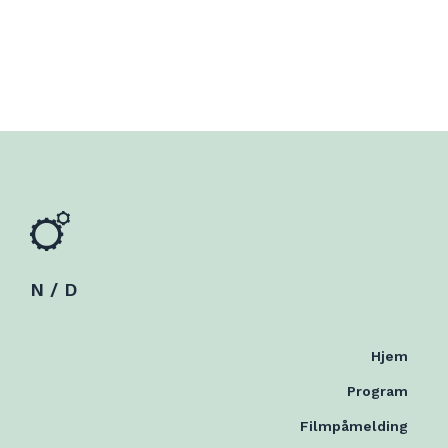
N / D
Hjem
Program
Filmpåmelding